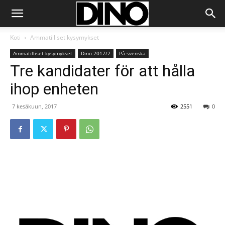
Koti
Ammatilliset kysymykset
Ammatilliset kysymykset
Dino 2017/2
På svenska
Tre kandidater för att hålla
ihop enheten
7 kesäkuun, 2017
2551
0