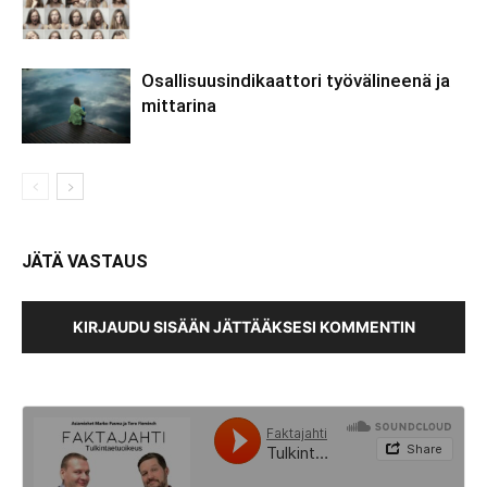
Osallisuusindikaattori työvälineenä ja
mittarina
JÄTÄ VASTAUS
KIRJAUDU SISÄÄN JÄTTÄÄKSESI KOMMENTIN