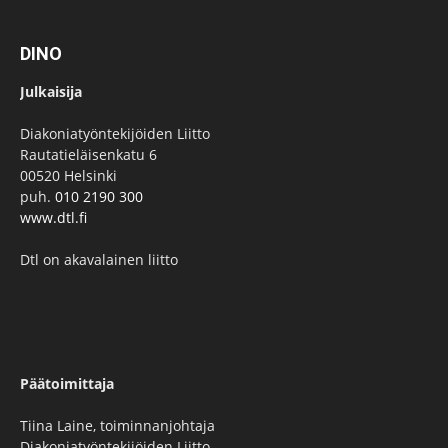
DINO
Julkaisija
Diakoniatyöntekijöiden Liitto
Rautatieläisenkatu 6
00520 Helsinki
puh.
010 2190 300
www.dtl.fi
Dtl on akavalainen liitto
Päätoimittaja
Tiina Laine, toiminnanjohtaja
Diakoniatyöntekijöiden Liitto