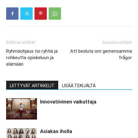
Edellinen artikkeli
Seuraava artikkeli
Ryhmäohjaus toi ryhtiä ja
Att besluta om gemensamma
rohkeutta opiskeluun ja
frågor
elämään
LIITTYVÄT ARTIKKELIT
LISÄÄ TEKIJÄLTÄ
Innovatiivinen vaikuttaja
Asiakas iholla